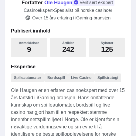
Forfatter
Ole Haugen
Verifisert ekspert
Casinoekspert
•
Spesialist på norske casinoer
Over 15 års erfaring i iGaming-bransjen
Publisert innhold
Anmeldelser
Artikler
Nyheter
9
242
125
Ekspertise
Spilleautomater
Bordsspill
Live Casino
Spillstrategi
Ole Haugen er en erfaren casinoekspert med over 15
års fartstid i iGaming-bransjen. Hans omfattende
kunnskap om spilleautomater, bordspill og live
casino har gjort ham til en respektert stemme
innenfor nettspillmiljøet i Norge. Ole er kjent for sin
nøyaktige vurderingsevne og sin evne til å
identifisere de beste spillopplevelsene for norske