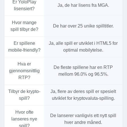
Er YoloPlay
Ja, de har lisens fra MGA.
lisensiert?
Hvor mange
De har over 25 unike spilltitler.
spill tilbyr de?
Er spillene
Ja, alle spill er utviklet i HTML5 for
mobile-friendly?
optimal mobilytelse.
Hva er
De fleste spillene har en RTP
gjennomsnittlig
mellom 96.0% og 96.5%.
RTP?
Tilbyr de krypto-
Ja, flere av deres spill er spesielt
spill?
utviklet for kryptovaluta-spilling.
Hvor ofte
De lanserer vanligvis ett nytt spill
lanseres nye
hver andre måned.
spill?