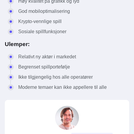
Høy kvalitet på grafikk og lyd
God mobiloptimalisering
Krypto-vennlige spill
Sosiale spillfunksjoner
Ulemper:
Relativt ny aktør i markedet
Begrenset spillportefølje
Ikke tilgjengelig hos alle operatører
Moderne temaer kan ikke appellere til alle