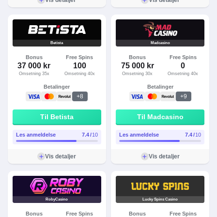
Vis detaljer
Vis detaljer
Betista
Madcasino
Bonus
Free Spins
Bonus
Free Spins
37 000
kr
100
75 000
kr
0
Omsetning 35x
Omsetning 40x
Omsetning 30x
Omsetning 40x
Betalinger
Betalinger
+8
+9
Visa
Mastercard
Revolut
Visa
Mastercard
Revolut
Til Betista
Til Madcasino
Les anmeldelse
7.4
/
10
Les anmeldelse
7.4
/
10
Vis detaljer
Vis detaljer
RobyCasino
Lucky Spins Casino
Bonus
Free Spins
Bonus
Free Spins