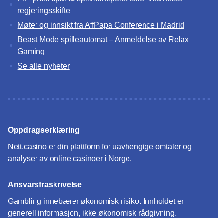
regjeringsskifte
Møter og innsikt fra AffPapa Conference i Madrid
Beast Mode spilleautomat – Anmeldelse av Relax
Gaming
Se alle nyheter
Oppdragserklæring
Nett.casino er din plattform for uavhengige omtaler og
analyser av online casinoer i Norge.
Ansvarsfraskrivelse
Gambling innebærer økonomisk risiko. Innholdet er
generell informasjon, ikke økonomisk rådgivning.