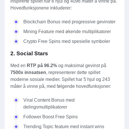
inspirerte spillet har 6 hjul og 4096 måter å vinne på.
Hovedfunksjonene inkluderer:
Blockchain Bonus med progressive gevinster
Mining Feature med økende multiplikatorer
Crypto Free Spins med spesielle symboler
2. Social Stars
Med en
RTP på 96.2%
og maksimal gevinst på
7500x innsatsen
, representerer dette spillet
moderne sosiale medier. Spillet har 5 hjul og 243
måter å vinne på, med følgende hovedfunksjoner:
Viral Content Bonus med
delingsmultiplikatorer
Follower Boost Free Spins
Trending Topic feature med instant wins