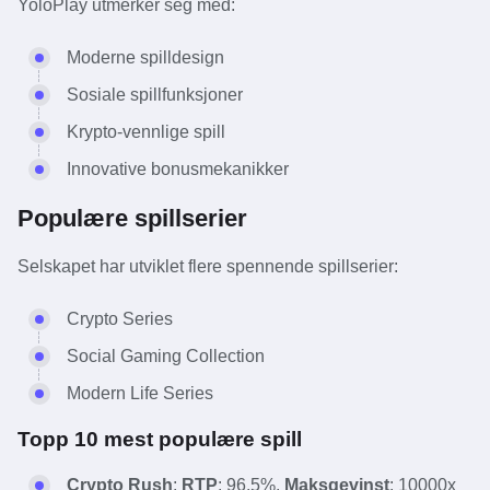
YoloPlay utmerker seg med:
Moderne spilldesign
Sosiale spillfunksjoner
Krypto-vennlige spill
Innovative bonusmekanikker
Populære spillserier
Selskapet har utviklet flere spennende spillserier:
Crypto Series
Social Gaming Collection
Modern Life Series
Topp 10 mest populære spill
Crypto Rush
:
RTP
: 96.5%,
Maksgevinst
: 10000x