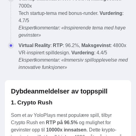
7000x
Tech startup-tema med bonus-runder.
Vurdering
:
4.7/5
Ekspertkommentar: «Inspirerende tema med høye
gevinster»
Virtual Reality
:
RTP
: 96.2%,
Maksgevinst
: 4800x
VR-inspirert spilldesign.
Vurdering
: 4.4/5
Ekspertkommentar: «Immersiv spillopplevelse med
innovative funksjoner»
Dybdeanmeldelser av toppspill
1. Crypto Rush
Som et av YoloPlays mest populære spill, tilbyr
Crypto Rush en
RTP på 96.5%
og mulighet for
gevinster opp til
10000x innsatsen
. Dette krypto-