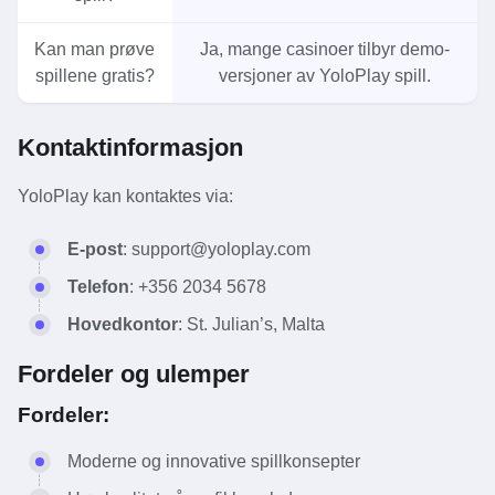
Kan man prøve
Ja, mange casinoer tilbyr demo-
spillene gratis?
versjoner av YoloPlay spill.
Kontaktinformasjon
YoloPlay kan kontaktes via:
E-post
: support@yoloplay.com
Telefon
: +356 2034 5678
Hovedkontor
: St. Julian’s, Malta
Fordeler og ulemper
Fordeler:
Moderne og innovative spillkonsepter