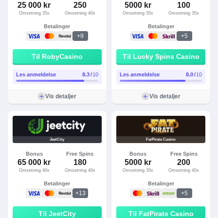
25 000
kr
250
5000
kr
100
Omsetning 35x
Omsetning 40x
Omsetning 35x
Omsetning 35x
Betalinger
Betalinger
+9
+5
Visa
Mastercard
Revolut
Visa
Mastercard
Skrill
Til RobyCasino
Til Lucky Spins Casino
Les anmeldelse
8.3
/
10
Les anmeldelse
8.0
/
10
Vis detaljer
Vis detaljer
JeetCity
FatPirate Casino
Bonus
Free Spins
Bonus
Free Spins
65 000
kr
180
5000
kr
200
Omsetning 40x
Omsetning 40x
Omsetning 35x
Omsetning 40x
Betalinger
Betalinger
+13
+5
Visa
Mastercard
Revolut
Mastercard
Skrill
Neteller
Til JeetCity
Til FatPirate Casino