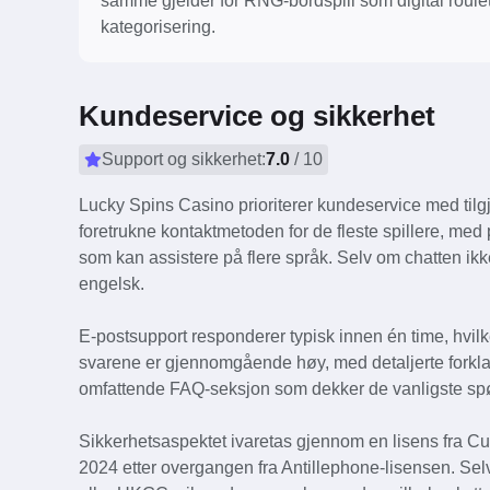
samme gjelder for RNG-bordspill som digital roulet
kategorisering.
Kundeservice og sikkerhet
Support og sikkerhet:
7.0
/ 10
Lucky Spins Casino prioriterer kundeservice med tilgj
foretrukne kontaktmetoden for de fleste spillere, med
som kan assistere på flere språk. Selv om chatten ikk
engelsk.
E-postsupport responderer typisk innen én time, hvilk
svarene er gjennomgående høy, med detaljerte forklar
omfattende FAQ-seksjon som dekker de vanligste spø
Sikkerhetsaspektet ivaretas gjennom en lisens fra C
2024 etter overgangen fra Antillephone-lisensen. S