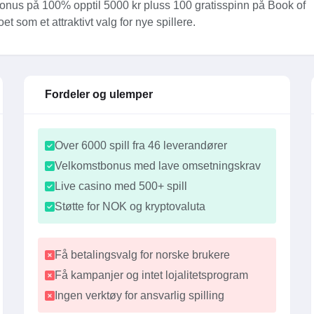
bonus på 100% opptil 5000 kr pluss 100 gratisspinn på Book of
t som et attraktivt valg for nye spillere.
Fordeler og ulemper
Over 6000 spill fra 46 leverandører
Velkomstbonus med lave omsetningskrav
Live casino med 500+ spill
Støtte for NOK og kryptovaluta
Få betalingsvalg for norske brukere
Få kampanjer og intet lojalitetsprogram
Ingen verktøy for ansvarlig spilling