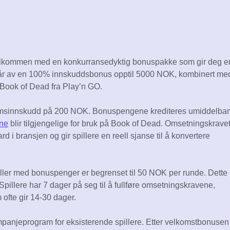
velkommen med en konkurransedyktig bonuspakke som gir deg e
estår av en 100% innskuddsbonus opptil 5000 NOK, kombinert me
Book of Dead fra Play’n GO.
umsinnskudd på 200 NOK. Bonuspengene krediteres umiddelbar
ene
blir tilgjengelige for bruk på Book of Dead. Omsetningskrave
rd i bransjen og gir spillere en reell sjanse til å konvertere
piller med bonuspenger er begrenset til 50 NOK per runde. Dette
illere har 7 dager på seg til å fullføre omsetningskravene,
ofte gir 14-30 dager.
panjeprogram for eksisterende spillere. Etter velkomstbonusen