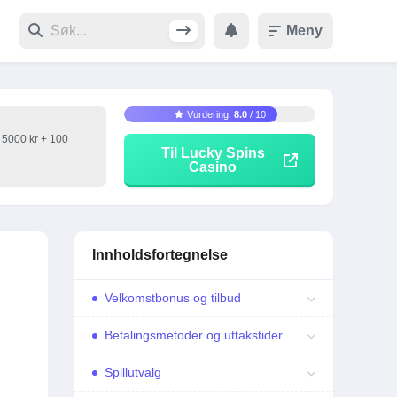
Meny
Vurdering:
8.0
/ 10
 5000 kr + 100
Til Lucky Spins
Casino
Innholdsfortegnelse
Velkomstbonus og tilbud
Betalingsmetoder og uttakstider
Spillutvalg