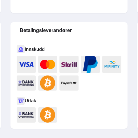
Betalingsleverandører
Innskudd
Visa
Mastercard
Skrill
PayPal
MiFinity
Bankoverføring
Bitcoin
Paysafe
Uttak
Bankoverføring
Bitcoin