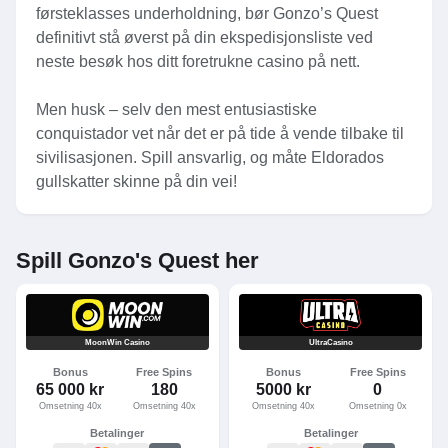
førsteklasses underholdning, bør Gonzo’s Quest
definitivt stå øverst på din ekspedisjonsliste ved
neste besøk hos ditt foretrukne casino på nett.
Men husk – selv den mest entusiastiske
conquistador vet når det er på tide å vende tilbake til
sivilisasjonen. Spill ansvarlig, og måte Eldorados
gullskatter skinne på din vei!
Spill Gonzo's Quest her
MoonWin Casino
UltraCasino
Bonus
Free Spins
Bonus
Free Spins
65 000
kr
180
5000
kr
0
Omsetning 40x
Omsetning 40x
Omsetning 40x
Omsetning 0x
Betalinger
Betalinger