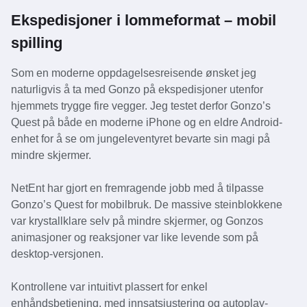
Ekspedisjoner i lommeformat – mobil
spilling
Som en moderne oppdagelsesreisende ønsket jeg
naturligvis å ta med Gonzo på ekspedisjoner utenfor
hjemmets trygge fire vegger. Jeg testet derfor Gonzo’s
Quest på både en moderne iPhone og en eldre Android-
enhet for å se om jungeleventyret bevarte sin magi på
mindre skjermer.
NetEnt har gjort en fremragende jobb med å tilpasse
Gonzo’s Quest for mobilbruk. De massive steinblokkene
var krystallklare selv på mindre skjermer, og Gonzos
animasjoner og reaksjoner var like levende som på
desktop-versjonen.
Kontrollene var intuitivt plassert for enkel
enhåndsbetjening, med innsatsjustering og autoplay-