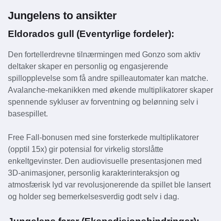
Jungelens to ansikter
Eldorados gull (Eventyrlige fordeler):
Den fortellerdrevne tilnærmingen med Gonzo som aktiv
deltaker skaper en personlig og engasjerende
spillopplevelse som få andre spilleautomater kan matche.
Avalanche-mekanikken med økende multiplikatorer skaper
spennende sykluser av forventning og belønning selv i
basespillet.
Free Fall-bonusen med sine forsterkede multiplikatorer
(opptil 15x) gir potensial for virkelig storslåtte
enkeltgevinster. Den audiovisuelle presentasjonen med
3D-animasjoner, personlig karakterinteraksjon og
atmosfærisk lyd var revolusjonerende da spillet ble lansert
og holder seg bemerkelsesverdig godt selv i dag.