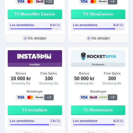
+10
+4
Visa
Mastercard
Skrill
Visa
Mastercard
Revolut
Til MoonWin Casino
Til UltraCasino
Les anmeldelse
8.4
/
10
Les anmeldelse
8.4
/
10
Vis detaljer
Vis detaljer
InstaSpin
Rocketspin
Bonus
Free Spins
Bonus
Free Spins
10 000
kr
100
50 000
kr
300
Omsetning 30x
Omsetning 30x
Omsetning 40x
Omsetning 40x
Betalinger
Betalinger
+3
+9
Visa
Mastercard
Revolut
Visa
Skrill
Neteller
Til InstaSpin
Til Rocketspin
Les anmeldelse
7.8
/
10
Les anmeldelse
8.3
/
10