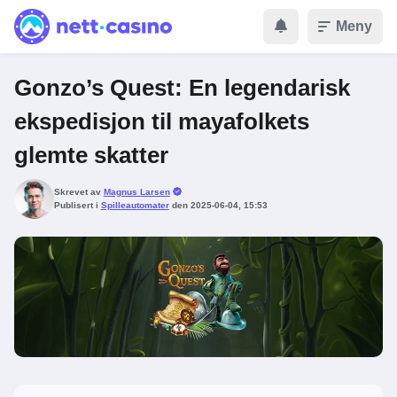
Meny
Gonzo’s Quest: En legendarisk
ekspedisjon til mayafolkets
glemte skatter
Skrevet av
Magnus Larsen
Publisert i
Spilleautomater
den
2025-06-04, 15:53