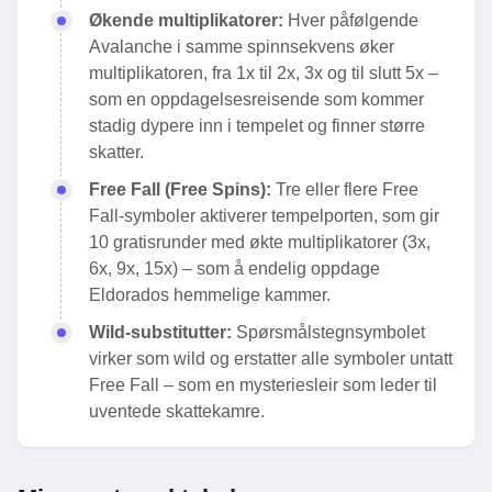
Økende multiplikatorer:
Hver påfølgende
Avalanche i samme spinnsekvens øker
multiplikatoren, fra 1x til 2x, 3x og til slutt 5x –
som en oppdagelsesreisende som kommer
stadig dypere inn i tempelet og finner større
skatter.
Free Fall (Free Spins):
Tre eller flere Free
Fall-symboler aktiverer tempelporten, som gir
10 gratisrunder med økte multiplikatorer (3x,
6x, 9x, 15x) – som å endelig oppdage
Eldorados hemmelige kammer.
Wild-substitutter:
Spørsmålstegnsymbolet
virker som wild og erstatter alle symboler untatt
Free Fall – som en mysteriesleir som leder til
uventede skattekamre.