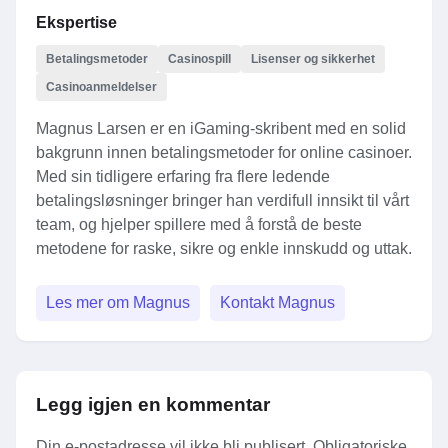
Ekspertise
Betalingsmetoder
Casinospill
Lisenser og sikkerhet
Casinoanmeldelser
Magnus Larsen er en iGaming-skribent med en solid
bakgrunn innen betalingsmetoder for online casinoer.
Med sin tidligere erfaring fra flere ledende
betalingsløsninger bringer han verdifull innsikt til vårt
team, og hjelper spillere med å forstå de beste
metodene for raske, sikre og enkle innskudd og uttak.
Les mer om Magnus
Kontakt Magnus
Legg igjen en kommentar
Din e-postadresse vil ikke bli publisert.
Obligatoriske