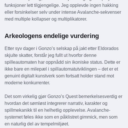
funksjoner lett tilgjengelige. Jeg opplevde ingen hakking
eller forsinkelser selv under intense Avalanche-sekvenser
med multiple kollapser og multiplikatorer.
Arkeologens endelige vurdering
Etter syv dager i Gonzo’s selskap på jakt etter Eldorados
skjulte skatter, forstår jeg fullt ut hvorfor denne
spilleautomaten har oppnådd sin ikoniske status. Dette er
ikke bare en milepæl i spillautomatutviklingen – det er et
genuint digitalt kunstverk som fortsatt holder stand mot
moderne konkurrenter.
Det som virkelig gjør Gonzo’s Quest bemerkelsesverdig er
hvordan det sømløst integrerer narrativ, karakter og
spillmekanikk til en helhetlig opplevelse. Avalanche-
systemet føles ikke som en påklistret gimmick, men som
en naturlig del av tempelmiljøet.