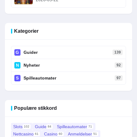
Kategorier
G
Guider
139
N
Nyheter
92
S
Spilleautomater
97
Populære stikkord
Slots
Guide
Spilleautomater
102
84
71
Nettcasino
Casino
Anmeldelser
61
60
51