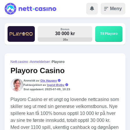
Meny
Bonus
30 000
kr
Til Playoro
35x
Nett.casino
Anmeldelser
Playoro
Playoro Casino
Anmeldt av
Ole Haugen
Faktasjekket av
Ingrid Østby
Sist oppdatert:
2025-07-09, 10:23
Playoro Casino er et ungt og lovende nettcasino som
skiller seg ut med sin generøse velkomstbonus. Nye
spillere kan få 100% bonus opptil 10 000 kr på hver
av sine tre første innskudd, totalt opptil 30 000 kr.
Med over 1100 spill, ukentlig cashback og døgnåpen