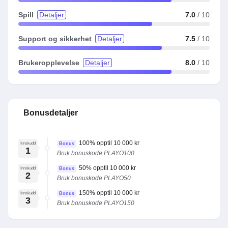
Spill
Detaljer
7.0
/ 10
Support og sikkerhet
Detaljer
7.5
/ 10
Brukeropplevelse
Detaljer
8.0
/ 10
Bonusdetaljer
100% opptil 10 000 kr
Innskudd
Bonus
1
Bruk bonuskode PLAYO100
50% opptil 10 000 kr
Innskudd
Bonus
2
Bruk bonuskode PLAYO50
150% opptil 10 000 kr
Innskudd
Bonus
3
Bruk bonuskode PLAYO150