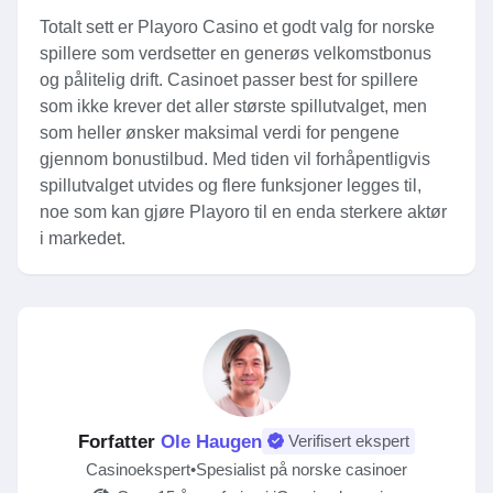
Totalt sett er Playoro Casino et godt valg for norske
spillere som verdsetter en generøs velkomstbonus
og pålitelig drift. Casinoet passer best for spillere
som ikke krever det aller største spillutvalget, men
som heller ønsker maksimal verdi for pengene
gjennom bonustilbud. Med tiden vil forhåpentligvis
spillutvalget utvides og flere funksjoner legges til,
noe som kan gjøre Playoro til en enda sterkere aktør
i markedet.
Forfatter
Ole Haugen
Verifisert ekspert
Casinoekspert
•
Spesialist på norske casinoer