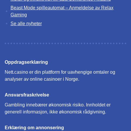
Beast Mode spilleautomat – Anmeldelse av Relax
Gaming
Se alle nyheter
Oppdragserklæring
Nett.casino er din plattform for uavhengige omtaler og
analyser av online casinoer i Norge.
Ansvarsfraskrivelse
Gambling innebærer økonomisk risiko. Innholdet er
generell informasjon, ikke økonomisk rådgivning.
Erklæring om annonsering