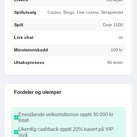
Spillutvalg
Casino, Bingo, Live casino, Skrapelodd
Spill
Over 1100
Live chat
Ja
Minsteinnskudd
100 kr
Uttaksprosess
96 timer
Fordeler og ulemper
Enestående velkomstbonus opptil 30 000 kr
totalt
Ukentlig cashback opptil 20% basert på VIP-
nivå