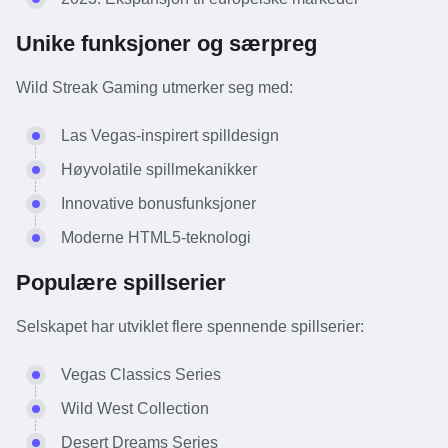
Unike funksjoner og særpreg
Wild Streak Gaming utmerker seg med:
Las Vegas-inspirert spilldesign
Høyvolatile spillmekanikker
Innovative bonusfunksjoner
Moderne HTML5-teknologi
Populære spillserier
Selskapet har utviklet flere spennende spillserier:
Vegas Classics Series
Wild West Collection
Desert Dreams Series