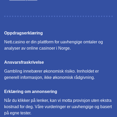
Oppdragserklæring
Nett.casino er din plattform for uavhengige omtaler og
analyser av online casinoer i Norge.
Ansvarsfraskrivelse
Gambling innebærer økonomisk risiko. Innholdet er
generell informasjon, ikke økonomisk rådgivning.
Erklæring om annonsering
Når du klikker på lenker, kan vi motta provisjon uten ekstra
kostnad for deg. Våre vurderinger er uavhengige og basert
på egne tester.