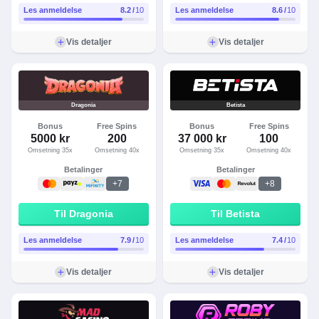
Les anmeldelse
8.2
/
10
Les anmeldelse
8.6
/
10
Vis detaljer
Vis detaljer
Dragonia
Betista
Bonus
Free Spins
Bonus
Free Spins
5000
kr
200
37 000
kr
100
Omsetning 35x
Omsetning 40x
Omsetning 35x
Omsetning 40x
Betalinger
Betalinger
+7
+8
Mastercard
PayZ
MiFinity
Visa
Mastercard
Revolut
Til Dragonia
Til Betista
Les anmeldelse
7.9
/
10
Les anmeldelse
7.4
/
10
Vis detaljer
Vis detaljer