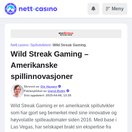
Meny
Nett.casino
Spillutviklere
Wild Streak Gaming
Wild Streak Gaming –
Amerikanske
spillinnovasjoner
Skrevet av
Ole Haugen
Faktasjekket av
Ingrid Østby
Sist oppdatert:
2025-04-08, 13:35
Wild Streak Gaming er en amerikansk spillutvikler
som har gjort seg bemerket med sine innovative og
høyvolatile spilleautomater siden 2016. Med base i
Las Vegas, har selskapet brakt sin ekspertise fra