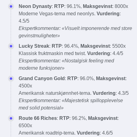
Neon Dynasty
:
RTP
: 96.1%,
Maksgevinst
: 8000x
Moderne Vegas-tema med neonlys.
Vurdering
:
4.5/5
Ekspertkommentar: «Visuelt imponerende med store
gevinstmuligheter»
Lucky Streak
:
RTP
: 96.4%,
Maksgevinst
: 5500x
Klassisk fruktmaskin med twist.
Vurdering
: 4.4/5
Ekspertkommentar: «Nostalgisk feeling med
moderne funksjoner»
Grand Canyon Gold
:
RTP
: 96.0%,
Maksgevinst
:
4500x
Amerikansk naturskjønnhet-tema.
Vurdering
: 4.3/5
Ekspertkommentar: «Majestetisk spillopplevelse
med solid potensial»
Route 66 Riches
:
RTP
: 96.2%,
Maksgevinst
:
6500x
Amerikansk roadtrip-tema.
Vurdering
: 4.6/5