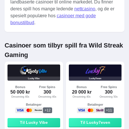
landbaserte casinoer til online markedet. Du finner
deres spill hos mange ledende
nettcasino
, og de er
spesielt populære hos
casinoer med gode
bonustilbud
.
Casinoer som tilbyr spill fra Wild Streak
Gaming
Lucky Vibe
Lucky7even
Bonus
Free Spins
Bonus
Free Spins
50 000
kr
300
20 000
kr
300
Omsetning 40x
Omsetning 40x
Omsetning 40x
Omsetning 50x
Betalinger
Betalinger
+12
+11
Visa
Mastercard
Revolut
Visa
Mastercard
Skrill
Til Lucky Vibe
Til Lucky7even