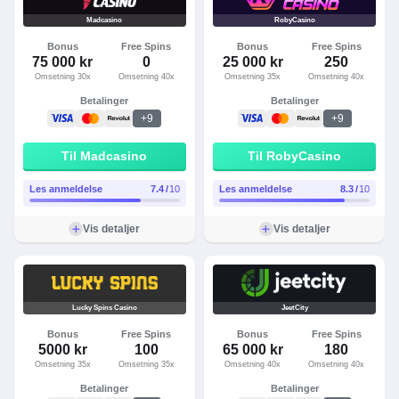
Madcasino
RobyCasino
Bonus
Free Spins
Bonus
Free Spins
75 000
kr
0
25 000
kr
250
Omsetning 30x
Omsetning 40x
Omsetning 35x
Omsetning 40x
Betalinger
Betalinger
+9
+9
Visa
Mastercard
Revolut
Visa
Mastercard
Revolut
Til Madcasino
Til RobyCasino
Les anmeldelse
7.4
/
10
Les anmeldelse
8.3
/
10
Vis detaljer
Vis detaljer
Lucky Spins Casino
JeetCity
Bonus
Free Spins
Bonus
Free Spins
5000
kr
100
65 000
kr
180
Omsetning 35x
Omsetning 35x
Omsetning 40x
Omsetning 40x
Betalinger
Betalinger