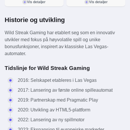
Vis detaljer
Vis detaljer
Historie og utvikling
Wild Streak Gaming har etablert seg som en innovativ
utvikler med fokus på høyvolatile spill og unike
bonusfunksjoner, inspirert av klassiske Las Vegas-
automater.
Tidslinje for Wild Streak Gaming
2016: Selskapet etableres i Las Vegas
2017: Lansering av første online spilleautomat
2019: Partnerskap med Pragmatic Play
2020: Utvikling av HTML5-plattform
2022: Lansering av ny spillmotor
2023: Ekspansjon til europeiske markeder