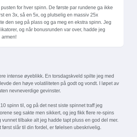
 pusten for hver spinn. De første par rundene ga ikke
st en 3x, så en 5x, og plutselig en massiv 25x
låste den seg på plass og ga meg en ekstra spinn. Jeg
likatorer, og når bonusrunden var over, hadde jeg
i armen!
e intense øyeblikk. En torsdagskveld spilte jeg med
vde den høye volatiliteten på godt og vondt. I løpet av
uten nevneverdige gevinster.
 spinn til, og på det nest siste spinnet traff jeg
ene seg sakte men sikkert, og jeg fikk flere re-spins
 vunnet tilbake alt jeg hadde tapt pluss en god del mer.
rst slår til din fordel, er følelsen ubeskrivelig.