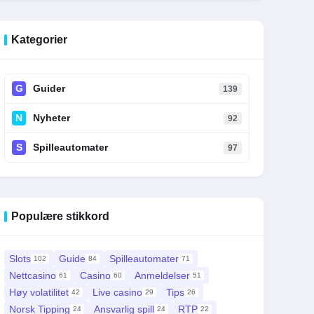
Kategorier
G
Guider
139
N
Nyheter
92
S
Spilleautomater
97
Populære stikkord
Slots
Guide
Spilleautomater
102
84
71
Nettcasino
Casino
Anmeldelser
61
60
51
Høy volatilitet
Live casino
Tips
42
29
26
Norsk Tipping
Ansvarlig spill
RTP
24
24
22