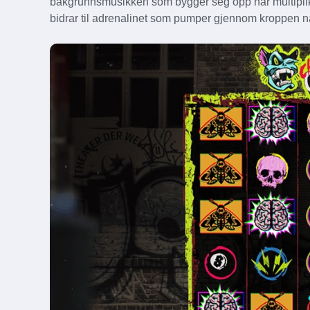
bakgrunnsmusikken som bygger seg opp når multiplik
bidrar til adrenalinet som pumper gjennom kroppen nå