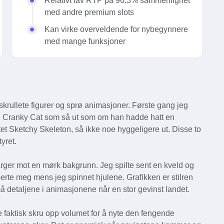
Relativt lav RTP på 96.3% sammenlignet
med andre premium slots
Kan virke overveldende for nybegynnere
med mange funksjoner
krullete figurer og sprø animasjoner. Første gang jeg
tten Cranky Cat som så ut som om han hadde hatt en
tet Sketchy Skeleton, så ikke noe hyggeligere ut. Disse to
yret.
arger mot en mørk bakgrunn. Jeg spilte sent en kveld og
rte meg mens jeg spinnet hjulene. Grafikken er stilren
må detaljene i animasjonene når en stor gevinst landet.
e faktisk skru opp volumet for å nyte den fengende