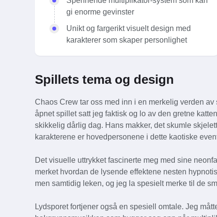
Spennende multiplikator-system som kan
gi enorme gevinster
Unikt og fargerikt visuelt design med
karakterer som skaper personlighet
Spillets tema og design
Chaos Crew tar oss med inn i en merkelig verden av s
åpnet spillet satt jeg faktisk og lo av den gretne ka
skikkelig dårlig dag. Hans makker, det skumle skjelet
karakterene er hovedpersonene i dette kaotiske event
Det visuelle uttrykket fascinerte meg med sine neonf
merket hvordan de lysende effektene nesten hypnotise
men samtidig leken, og jeg la spesielt merke til de s
Lydsporet fortjener også en spesiell omtale. Jeg mått