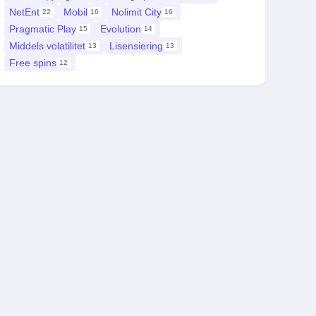
NetEnt
Mobil
Nolimit City
22
16
16
Pragmatic Play
Evolution
15
14
Middels volatilitet
Lisensiering
13
13
s
Hvor kan du spille?
Vurdering
Oppsummering
Spill her
Free spins
12