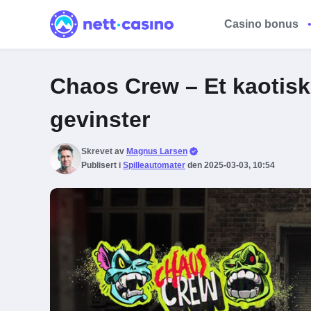
Casino bonus
Chaos Crew – Et kaotis
gevinster
Skrevet av
Magnus Larsen
Publisert i
Spilleautomater
den
2025-03-03, 10:54