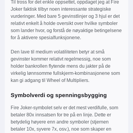
Til tross for det enkle oppsettet, oppdaget jeg at Fire
Joker faktisk tilbyr noen interessante strategiske
vurderinger. Med bare 5 gevinstlinjer og 3 hjul er det
relativt enkelt å holde oversikt over hvilke symboler
som lander hvor, og forstå de nøyaktige betingelsene
for å aktivere spesialfunksjonene.
Den lave til medium volatiliteten betyr at små
gevinster kommer relativt regelmessig, noe som
holder bankrollen flytende mens du jakter på de
virkelig lønnsomme fullskjerm-kombinasjonene som
kan gi adgang til Wheel of Multipliers.
Symbolverdi og spenningsbygging
Fire Joker-symbolet selv er det mest verdifulle, som
betaler 80x innsatsen for tre på en linje. Dette er
betydelig høyere enn andre symboler (stjernen
betaler 10x, syvere 7x, osv.), noe som skaper en