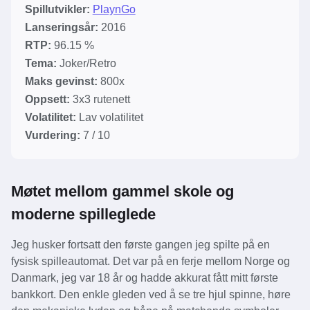
Spillutvikler:
PlaynGo
Lanseringsår:
2016
RTP:
96.15 %
Tema:
Joker/Retro
Maks gevinst:
800x
Oppsett:
3x3 rutenett
Volatilitet:
Lav volatilitet
Vurdering:
7 / 10
Møtet mellom gammel skole og
moderne spilleglede
Jeg husker fortsatt den første gangen jeg spilte på en
fysisk spilleautomat. Det var på en ferje mellom Norge og
Danmark, jeg var 18 år og hadde akkurat fått mitt første
bankkort. Den enkle gleden ved å se tre hjul spinne, høre