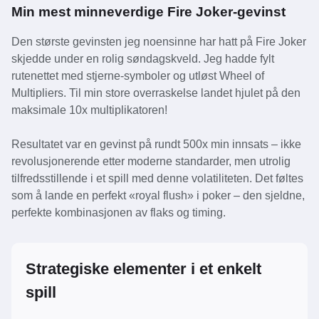
Min mest minneverdige Fire Joker-gevinst
Den største gevinsten jeg noensinne har hatt på Fire Joker
skjedde under en rolig søndagskveld. Jeg hadde fylt
rutenettet med stjerne-symboler og utløst Wheel of
Multipliers. Til min store overraskelse landet hjulet på den
maksimale 10x multiplikatoren!
Resultatet var en gevinst på rundt 500x min innsats – ikke
revolusjonerende etter moderne standarder, men utrolig
tilfredsstillende i et spill med denne volatiliteten. Det føltes
som å lande en perfekt «royal flush» i poker – den sjeldne,
perfekte kombinasjonen av flaks og timing.
Strategiske elementer i et enkelt
spill