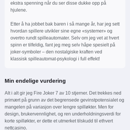
ekstra spenning når du ser disse dukke opp på
hjulene.
Etter å ha jobbet bak baren i så mange år, har jeg sett
hvordan spillere utvikler sine egne «systemer» og
overtro rundt spilleautomater. Selv om jeg vet at hvert
spinn er tilfeldig, fant jeg meg selv håpe spesielt på
joker-symboler – den nostalgiske kraften ved
klassisk spilleautomat-psykologi i full effekt!
Min endelige vurdering
Alt i alt gir jeg Fire Joker 7 av 10 stjerner. Det trekkes ned
primært på grunn av det begrensede gevinstpotensialet og
mangelen på variasjon over lengre spilløkter. Men for
design, brukervennlighet, og ren underholdningsverdi for
korte spilløkter, er dette et utmerket tilskudd til ethvert
nettcasino.