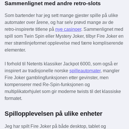
Sammenlignet med andre retro-slots
Som bartender har jeg sett mange gjester spille på ulike
automater over årene, og har selv prøvd mange av de
retro-inspirerte titlene på
nye casinoer
. Sammenlignet med
spill som Twin Spin eller Mystery Joker, tilbyr Fire Joker en
mer strømlinjeformet opplevelse med færre kompliserende
elementer.
I forhold til Netents klassiker Jackpot 6000, som også er
inspirert av tradisjonelle norske
spilleautomater
, mangler
Fire Joker gamblingfunksjonen etter gevinster, men
kompenserer med Re-Spin-funksjonen og
multiplikatorhjulet som gir moderne twists til det klassiske
formatet.
Spillopplevelsen på ulike enheter
Jeg har spilt Fire Joker på både desktop, tablet og