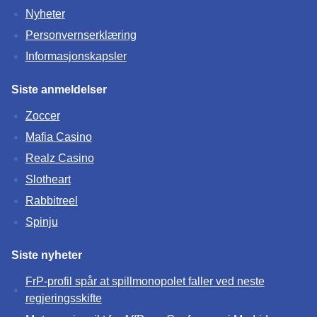
Nyheter
Personvernserklæring
Informasjonskapsler
Siste anmeldelser
Zoccer
Mafia Casino
Realz Casino
Slotheart
Rabbitreel
Spinju
Siste nyheter
FrP-profil spår at spillmonopolet faller ved neste
regjeringsskifte