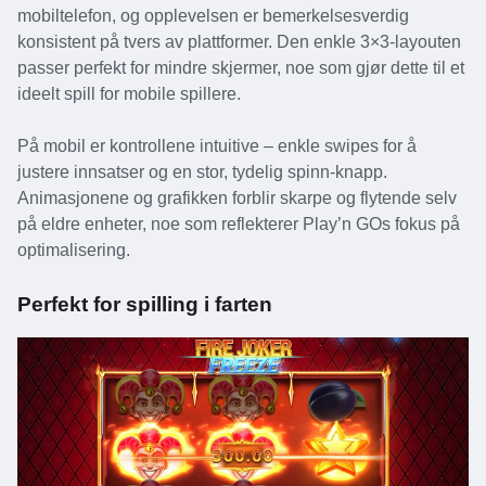
mobiltelefon, og opplevelsen er bemerkelsesverdig
konsistent på tvers av plattformer. Den enkle 3×3-layouten
passer perfekt for mindre skjermer, noe som gjør dette til et
ideelt spill for mobile spillere.
På mobil er kontrollene intuitive – enkle swipes for å
justere innsatser og en stor, tydelig spinn-knapp.
Animasjonene og grafikken forblir skarpe og flytende selv
på eldre enheter, noe som reflekterer Play’n GOs fokus på
optimalisering.
Perfekt for spilling i farten