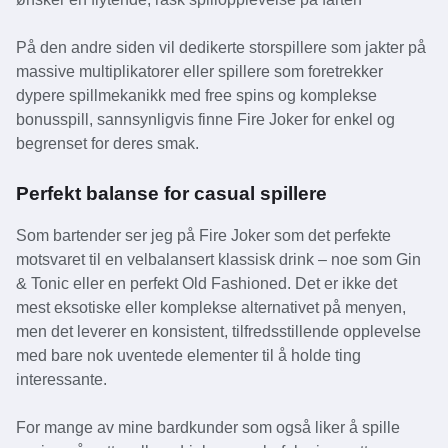
På den andre siden vil dedikerte storspillere som jakter på
massive multiplikatorer eller spillere som foretrekker
dypere spillmekanikk med free spins og komplekse
bonusspill, sannsynligvis finne Fire Joker for enkel og
begrenset for deres smak.
Perfekt balanse for casual spillere
Som bartender ser jeg på Fire Joker som det perfekte
motsvaret til en velbalansert klassisk drink – noe som Gin
& Tonic eller en perfekt Old Fashioned. Det er ikke det
mest eksotiske eller komplekse alternativet på menyen,
men det leverer en konsistent, tilfredsstillende opplevelse
med bare nok uventede elementer til å holde ting
interessante.
For mange av mine bardkunder som også liker å spille