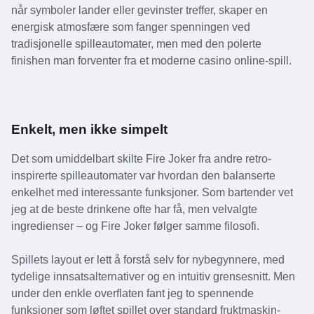
når symboler lander eller gevinster treffer, skaper en
energisk atmosfære som fanger spenningen ved
tradisjonelle spilleautomater, men med den polerte
finishen man forventer fra et moderne casino online-spill.
Enkelt, men ikke simpelt
Det som umiddelbart skilte Fire Joker fra andre retro-
inspirerte spilleautomater var hvordan den balanserte
enkelhet med interessante funksjoner. Som bartender vet
jeg at de beste drinkene ofte har få, men velvalgte
ingredienser – og Fire Joker følger samme filosofi.
Spillets layout er lett å forstå selv for nybegynnere, med
tydelige innsatsalternativer og en intuitiv grensesnitt. Men
under den enkle overflaten fant jeg to spennende
funksjoner som løftet spillet over standard fruktmaskin-