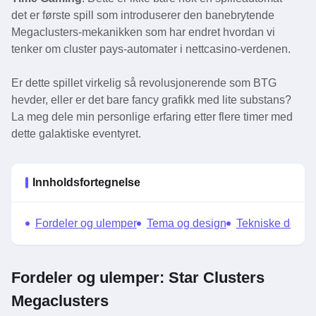
det er første spill som introduserer den banebrytende
Megaclusters-mekanikken som har endret hvordan vi
tenker om cluster pays-automater i nettcasino-verdenen.
Er dette spillet virkelig så revolusjonerende som BTG
hevder, eller er det bare fancy grafikk med lite substans?
La meg dele min personlige erfaring etter flere timer med
dette galaktiske eventyret.
Innholdsfortegnelse
Fordeler og ulemper
Tema og design
Tekniske detalje
Fordeler og ulemper: Star Clusters
Megaclusters