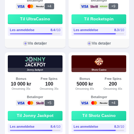
Betalinger
Betalinger
+4
+9
Visa
Mastercard
Revolut
Visa
Skrill
Neteller
Til UltraCasino
Til Rocketspin
Les anmeldelse
8.4
/
10
Les anmeldelse
8.3
/
10
Vis detaljer
Vis detaljer
Jonny Jackpot
Shotz Casino
Bonus
Free Spins
Bonus
Free Spins
10 000
kr
100
5000
kr
200
Omsetning 35x
Omsetning 35x
Omsetning 40x
Omsetning 40x
Betalinger
Betalinger
+5
+4
Visa
Mastercard
Skrill
Visa
Mastercard
Revolut
Til Jonny Jackpot
Til Shotz Casino
Les anmeldelse
8.4
/
10
Les anmeldelse
8.3
/
10