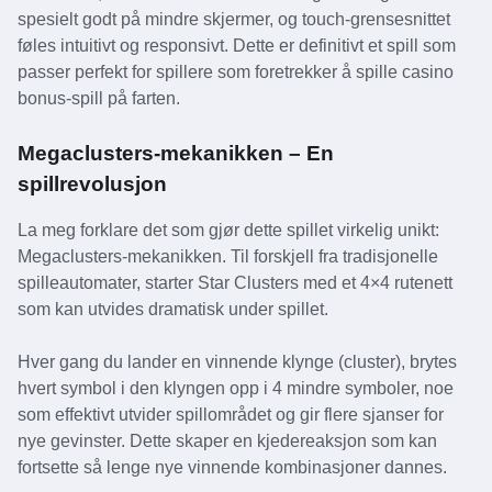
spesielt godt på mindre skjermer, og touch-grensesnittet
føles intuitivt og responsivt. Dette er definitivt et spill som
passer perfekt for spillere som foretrekker å spille casino
bonus-spill på farten.
Megaclusters-mekanikken – En
spillrevolusjon
La meg forklare det som gjør dette spillet virkelig unikt:
Megaclusters-mekanikken. Til forskjell fra tradisjonelle
spilleautomater, starter Star Clusters med et 4×4 rutenett
som kan utvides dramatisk under spillet.
Hver gang du lander en vinnende klynge (cluster), brytes
hvert symbol i den klyngen opp i 4 mindre symboler, noe
som effektivt utvider spillområdet og gir flere sjanser for
nye gevinster. Dette skaper en kjedereaksjon som kan
fortsette så lenge nye vinnende kombinasjoner dannes.