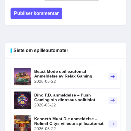
Siste om spilleautomater
Beast Mode spilleautomat –
Anmeldelse av Relax Gaming
2026-05-22
Dino P.D. anmeldelse – Push
Gaming sin dinosaur-politislot
2026-05-22
Kenneth Must Die anmeldelse –
Nolimit Citys villeste spilleautomat
2026-05-22