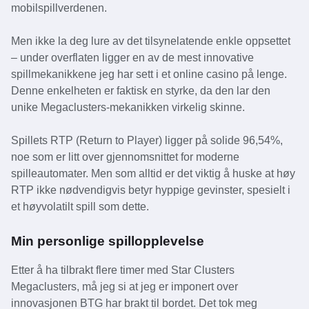
mobilspillverdenen.
Men ikke la deg lure av det tilsynelatende enkle oppsettet
– under overflaten ligger en av de mest innovative
spillmekanikkene jeg har sett i et online casino på lenge.
Denne enkelheten er faktisk en styrke, da den lar den
unike Megaclusters-mekanikken virkelig skinne.
Spillets RTP (Return to Player) ligger på solide 96,54%,
noe som er litt over gjennomsnittet for moderne
spilleautomater. Men som alltid er det viktig å huske at høy
RTP ikke nødvendigvis betyr hyppige gevinster, spesielt i
et høyvolatilt spill som dette.
Min personlige spillopplevelse
Etter å ha tilbrakt flere timer med Star Clusters
Megaclusters, må jeg si at jeg er imponert over
innovasjonen BTG har brakt til bordet. Det tok meg