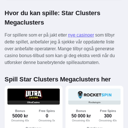
Hvor du kan spille: Star Clusters
Megaclusters
For spillere som er på jakt etter
nye casinoer
som tilbyr
dette spillet, anbefaler jeg å sjekke vår oppdaterte liste
over anbefalte operatører. Mange tilbyr også generøse
casino bonus-tilbud som kan gi deg ekstra verdi når du
utforsker denne banebrytende spilleautomaten.
Spill Star Clusters Megaclusters her
UltraCasino
Rocketspin
Bonus
Free Spins
Bonus
Free Spins
5000
kr
0
50 000
kr
300
Omsetning 40x
Omsetning 0x
Omsetning 40x
Omsetning 40x