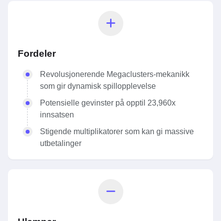
Fordeler
Revolusjonerende Megaclusters-mekanikk
som gir dynamisk spillopplevelse
Potensielle gevinster på opptil 23,960x
innsatsen
Stigende multiplikatorer som kan gi massive
utbetalinger