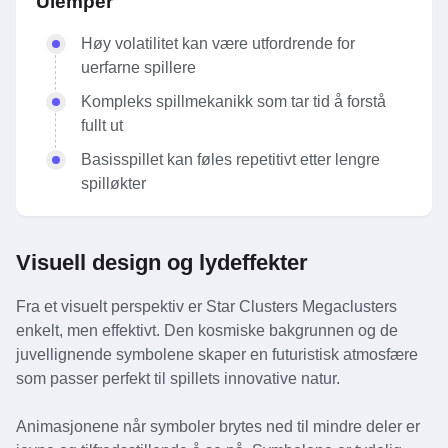
Ulemper
Høy volatilitet kan være utfordrende for
uerfarne spillere
Kompleks spillmekanikk som tar tid å forstå
fullt ut
Basisspillet kan føles repetitivt etter lengre
spilløkter
Visuell design og lydeffekter
Fra et visuelt perspektiv er Star Clusters Megaclusters
enkelt, men effektivt. Den kosmiske bakgrunnen og de
juvellignende symbolene skaper en futuristisk atmosfære
som passer perfekt til spillets innovative natur.
Animasjonene når symboler brytes ned til mindre deler er