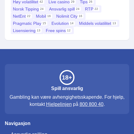
Høy volatilitet
Live casino
Tips
42
29
26
Norsk Tipping
Ansvarlig spill
RTP
24
24
22
NetEnt
Mobil
Nolimit City
22
16
16
Pragmatic Play
Evolution
Middels volatilitet
15
14
13
Lisensiering
Free spins
13
12
18+
Spill ansvarlig
Gambling kan være avhengighetsskapende. For hjelp,
kontakt
Hjelpelinjen
på
800 800 40
.
Navigasjon