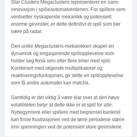
Star Clusters Megaclusters representerer en sann
innovasjon i spilleautomatverdenen. For spillere som
verdsetter nyskapende mekanikk og potensielt
enorme gevinster, er dette definitivt et spill som bør
være på radar.
Den unike Megaclusters-mekanikken skaper en
dynamisk og engasjerende spillopplevelse som
holder seg fersk selv etter flere timer med spill.
Kombinert med stigende multiplikatorer og
reaktiveringsfunksjonen, gir dette en spillopplevelse
som få andre automater kan matche.
Samtidig er det viktig å være klar over at den høye
volatiliteten betyr at dette ikke er et spill for alle.
Nybegynnere eller spillere med begrenset bankroll
kan finne frustrasjonen ved de tørre periodene større
enn spenningen ved de potensielt store gevinstene.